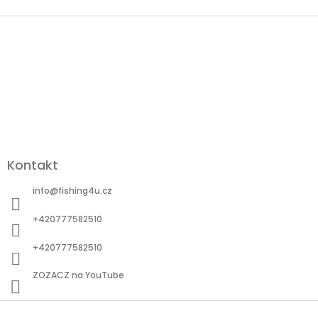
Z
á
p
a
t
í
Kontakt
info
@
fishing4u.cz
+420777582510
+420777582510
ZOZACZ na YouTube