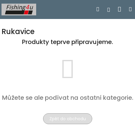
Přejít
Nák
Hledat
Přihlášen
na
obsah
koší
Rukavice
Produkty teprve připravujeme.
Můžete se ale podívat na ostatní kategorie.
Zpět do obchodu