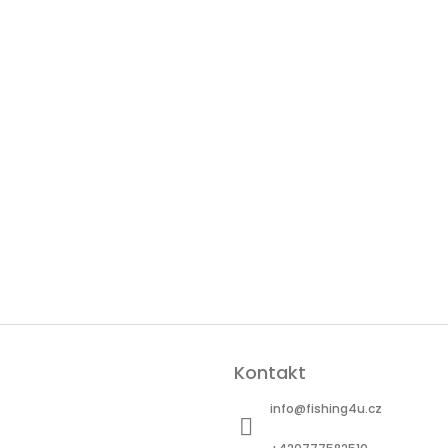
Kontakt
info
@
fishing4u.cz