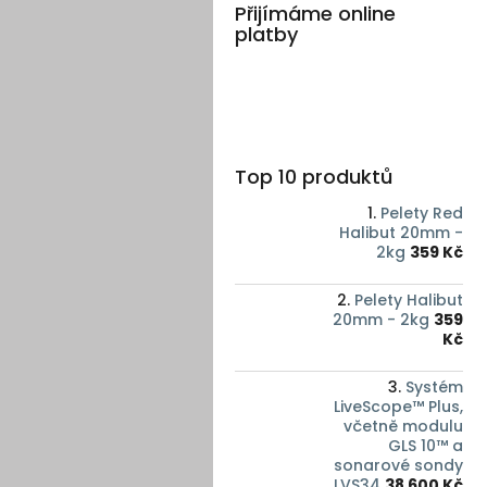
Přijímáme online
platby
Top 10 produktů
Pelety Red
Halibut 20mm -
2kg
359 Kč
Pelety Halibut
20mm - 2kg
359
Kč
Systém
LiveScope™ Plus,
včetně modulu
GLS 10™ a
sonarové sondy
LVS34
38 600 Kč