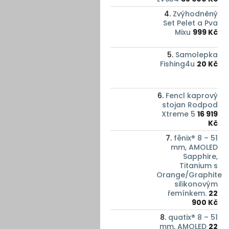
Zvýhodněný
Set Pelet a Pva
Mixu
999 Kč
Samolepka
Fishing4u
20 Kč
Fencl kaprový
stojan Rodpod
Xtreme 5
16 919
Kč
fēnix® 8 – 51
mm, AMOLED
Sapphire,
Titanium s
Orange/Graphite
silikonovým
řemínkem.
22
900 Kč
quatix® 8 – 51
mm, AMOLED
22