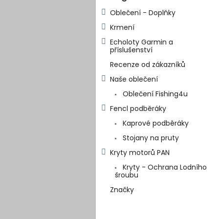
kategorie
s
Oblečení - Doplňky
t
Krmení
r
a
Echoloty Garmin a
n
příslušenství
n
Recenze od zákazníků
í
Naše oblečení
p
a
Oblečení Fishing4u
n
Fencl podběráky
e
Kaprové podběráky
l
Stojany na pruty
Kryty motorů PAN
Kryty - Ochrana Lodního
šroubu
Značky