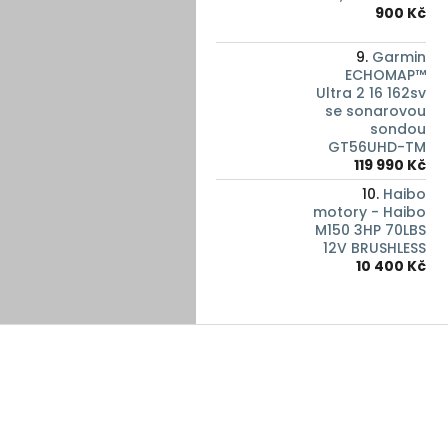
900 Kč
Garmin
ECHOMAP™
Ultra 2 16 162sv
se sonarovou
sondou
GT56UHD-TM
119 990 Kč
Haibo
motory - Haibo
M150 3HP 70LBS
12V BRUSHLESS
10 400 Kč
Z
á
p
a
t
í