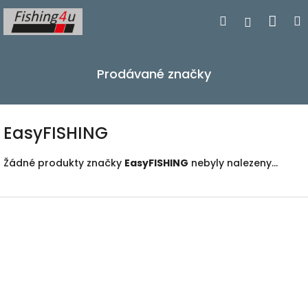
Přejít
Nák
Hledat
Přihlášen
na
obsah
koší
Prodávané značky
EasyFISHING
Žádné produkty značky
EasyFISHING
nebyly nalezeny...
Z
á
p
a
t
í