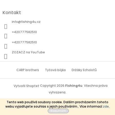
Kontakt
info
@
fishing4u.cz
+420777582510
+420777582510
ZOZACZ na YouTube
CARP brothers
Tyčová bójka
Držáky Echolotů
Copyright 2026
Fishing4u
. Všechna práva
Vytvořil Shoptet
vyhrazena.
Tento web používá soubory cookie. Dalším procházením tohoto
webu vyjadřujete souhlas s jejich používáním.. Více informací
zde
.
Rozumím