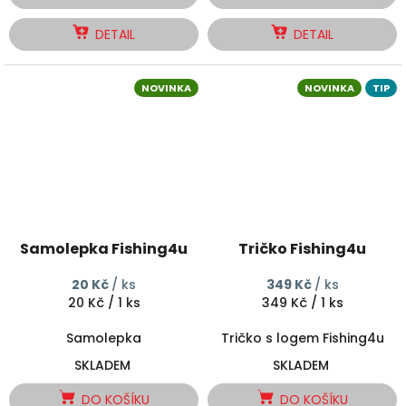
DETAIL
DETAIL
NOVINKA
NOVINKA
TIP
Samolepka Fishing4u
Tričko Fishing4u
20 Kč
/ ks
349 Kč
/ ks
Měrná
Měrná
20 Kč / 1 ks
349 Kč / 1 ks
cena:
cena:
Samolepka
Tričko s logem Fishing4u
SKLADEM
SKLADEM
DO KOŠÍKU
DO KOŠÍKU