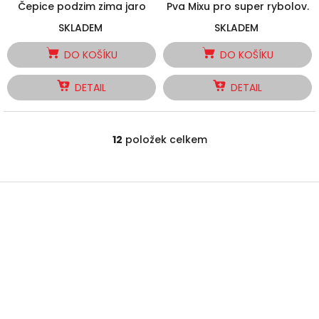
Čepice podzim zima jaro
Pva Mixu pro super rybolov.
SKLADEM
SKLADEM
DO KOŠÍKU
DO KOŠÍKU
DETAIL
DETAIL
12
položek celkem
O
v
l
á
Z
d
á
a
p
c
a
í
t
p
í
r
v
k
y