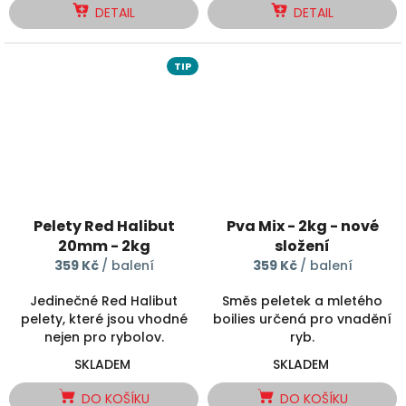
DETAIL
DETAIL
TIP
Pelety Red Halibut
Pva Mix - 2kg - nové
20mm - 2kg
složení
359 Kč
/ balení
359 Kč
/ balení
Jedinečné Red Halibut
Směs peletek a mletého
pelety, které jsou vhodné
boilies určená pro vnadění
nejen pro rybolov.
ryb.
SKLADEM
SKLADEM
DO KOŠÍKU
DO KOŠÍKU