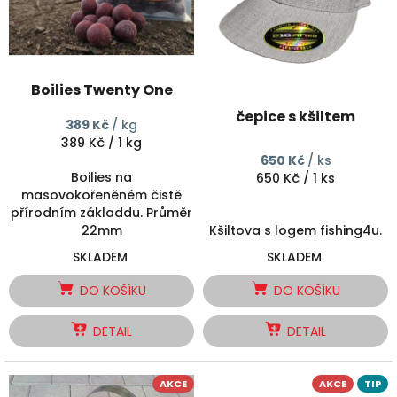
s
u
p
k
r
t
o
ů
d
Boilies Twenty One
u
čepice s kšiltem
k
389 Kč
/ kg
t
Měrná
389 Kč / 1 kg
ů
cena:
650 Kč
/ ks
Boilies na
Měrná
650 Kč / 1 ks
masovokořeněném čistě
cena:
přírodním základdu. Průměr
22mm
Kšiltova s logem fishing4u.
SKLADEM
SKLADEM
DO KOŠÍKU
DO KOŠÍKU
DETAIL
DETAIL
AKCE
AKCE
TIP