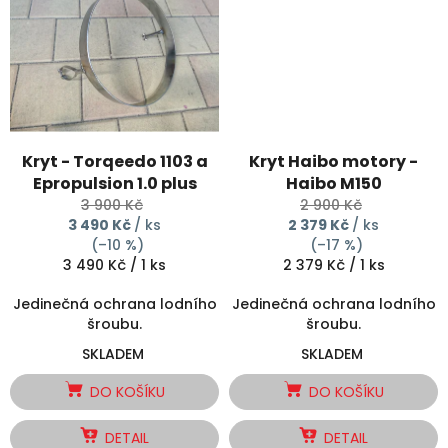
Kryt - Torqeedo 1103 a
Kryt Haibo motory -
Epropulsion 1.0 plus
Haibo M150
3 900 Kč
2 900 Kč
3 490 Kč
/ ks
2 379 Kč
/ ks
(–10 %)
(–17 %)
Měrná
Měrná
3 490 Kč / 1 ks
2 379 Kč / 1 ks
cena:
cena:
Jedinečná ochrana lodního
Jedinečná ochrana lodního
šroubu.
šroubu.
SKLADEM
SKLADEM
DO KOŠÍKU
DO KOŠÍKU
DETAIL
DETAIL