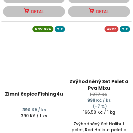
DETAIL
DETAIL
NOVINKA
TIP
AKCE
TIP
Zvýhodněný Set Pelet a
Pva Mixu
Zimní čepice Fishing4u
1 077 Kč
999 Kč
/ ks
(–7 %)
390 Kč
/ ks
Měrná
166,50 Kč / 1 kg
Měrná
390 Kč / 1 ks
cena:
cena:
Zvýhodněný Set Halibut
pelet, Red Halibut pelet a