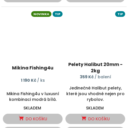
NOVINKA
TIP
TIP
Pelety Halibut 20mm -
Mikina Fishing4u
2kg
359 Kč
/ balení
1 190 Kč
/ ks
Jedinečné Halibut pelety,
Mikina Fishing4u v luxusní
které jsou vhodné nejen pro
kombinaci modrá bílá.
rybolov.
SKLADEM
SKLADEM
DO KOŠÍKU
DO KOŠÍKU