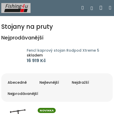
Přejít
Nák
Hledat
Přihlášen
na
obsah
koší
Stojany na pruty
Nejprodávanější
Fencl kaprový stojan Rodpod Xtreme 5
skladem
16 919 Kč
Ř
a
Abecedně
Nejlevnější
Nejdražší
z
e
Nejprodávanější
n
í
V
p
NOVINKA