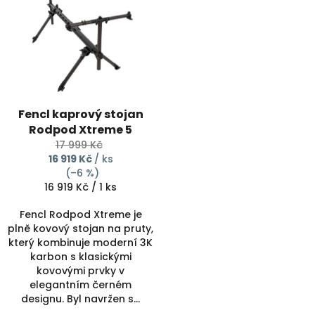
ý
r
p
o
i
d
s
u
p
k
r
t
o
ů
d
Fencl kaprový stojan
u
Rodpod Xtreme 5
k
17 999 Kč
t
16 919 Kč
/ ks
ů
(–6 %)
Měrná
16 919 Kč / 1 ks
cena:
Fencl Rodpod Xtreme je
plně kovový stojan na pruty,
který kombinuje moderní 3K
karbon s klasickými
kovovými prvky v
elegantním černém
designu. Byl navržen s...