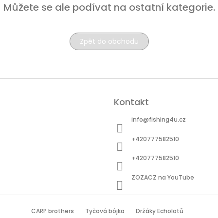
Můžete se ale podívat na ostatní kategorie.
Zpět do obchodu
Kontakt
info
@
fishing4u.cz
+420777582510
+420777582510
ZOZACZ na YouTube
CARP brothers
Tyčová bójka
Držáky Echolotů