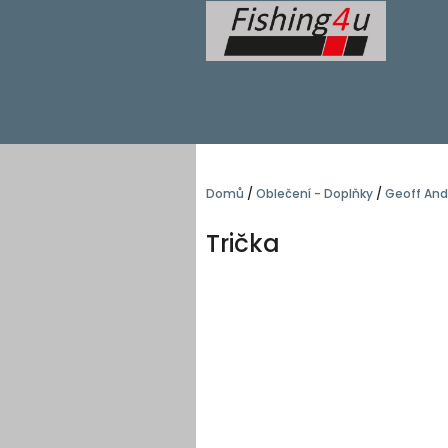
Přejít
na
obsah
Domů
/
Oblečení - Doplňky
/
Geoff And
Trička