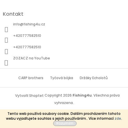
Kontakt
info
@
fishing4u.cz
+420777582510
+420777582510
ZOZACZ na YouTube
CARP brothers
Tyčová bójka
Držáky Echolotů
Copyright 2026
Fishing4u
. Všechna práva
Vytvořil Shoptet
vyhrazena.
Tento web používá soubory cookie. Dalším procházením tohoto
webu vyjadřujete souhlas s jejich používáním.. Více informací
zde
.
Rozumím