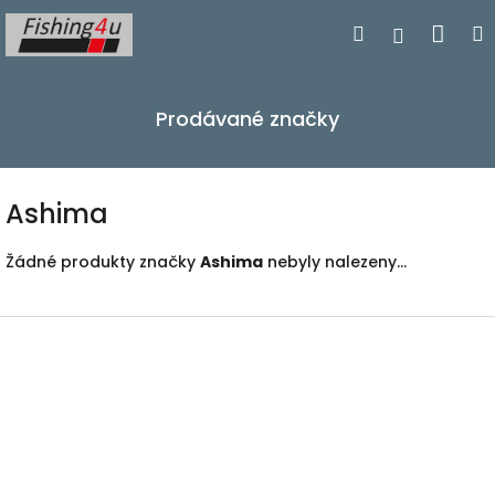
Přejít
Nák
Hledat
Přihlášen
na
obsah
koší
Prodávané značky
Ashima
Žádné produkty značky
Ashima
nebyly nalezeny...
Z
á
p
a
t
í