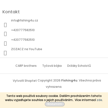
Kontakt
info
@
fishing4u.cz
+420777582510
+420777582510
ZOZACZ na YouTube
CARP brothers
Tyčová bójka
Držáky Echolotů
Copyright 2026
Fishing4u
. Všechna práva
Vytvořil Shoptet
vyhrazena.
Tento web používá soubory cookie. Dalším procházením tohoto
webu vyjadřujete souhlas s jejich používáním.. Více informací
zde
.
Rozumím