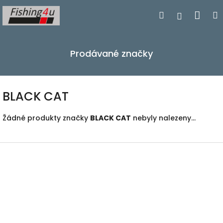
Přejít
Nák
Hledat
Přihlášen
na
obsah
koší
Prodávané značky
BLACK CAT
Žádné produkty značky
BLACK CAT
nebyly nalezeny...
Z
á
p
a
t
í